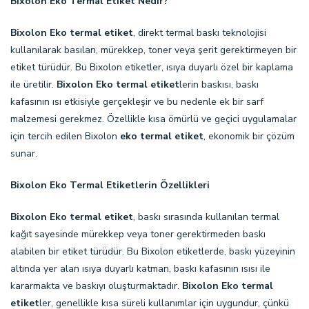
Bixolon Eko Termal Etiket Nedir?
Bixolon Eko termal etiket
, direkt termal baskı teknolojisi
kullanılarak basılan, mürekkep, toner veya şerit gerektirmeyen bir
etiket türüdür. Bu Bixolon etiketler, ısıya duyarlı özel bir kaplama
ile üretilir.
Bixolon Eko termal etiket
lerin baskısı, baskı
kafasının ısı etkisiyle gerçekleşir ve bu nedenle ek bir sarf
malzemesi gerekmez. Özellikle kısa ömürlü ve geçici uygulamalar
için tercih edilen Bixolon
eko termal etiket
, ekonomik bir çözüm
sunar.
Bixolon Eko Termal Etiketlerin Özellikleri
Bixolon Eko termal etiket
, baskı sırasında kullanılan termal
kağıt sayesinde mürekkep veya toner gerektirmeden baskı
alabilen bir etiket türüdür. Bu Bixolon etiketlerde, baskı yüzeyinin
altında yer alan ısıya duyarlı katman, baskı kafasının ısısı ile
kararmakta ve baskıyı oluşturmaktadır.
Bixolon Eko termal
etiket
ler, genellikle kısa süreli kullanımlar için uygundur, çünkü