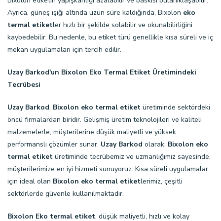
Bixolon etiketin yapışkanlığı azalabilir ve baskısı bulanıklaşabilir.
Ayrıca, güneş ışığı altında uzun süre kaldığında, Bixolon
eko
termal etiket
ler hızlı bir şekilde solabilir ve okunabilirliğini
kaybedebilir. Bu nedenle, bu etiket türü genellikle kısa süreli ve iç
mekan uygulamaları için tercih edilir.
Uzay Barkod'un Bixolon Eko Termal Etiket Üretimindeki
Tecrübesi
Uzay Barkod
,
Bixolon eko termal etiket
üretiminde sektördeki
öncü firmalardan biridir. Gelişmiş üretim teknolojileri ve kaliteli
malzemelerle, müşterilerine düşük maliyetli ve yüksek
performanslı çözümler sunar.
Uzay Barkod
olarak,
Bixolon eko
termal etiket
üretiminde tecrübemiz ve uzmanlığımız sayesinde,
müşterilerimize en iyi hizmeti sunuyoruz. Kısa süreli uygulamalar
için ideal olan
Bixolon eko termal etiket
lerimiz, çeşitli
sektörlerde güvenle kullanılmaktadır.
Bixolon Eko termal etiket
, düşük maliyetli, hızlı ve kolay