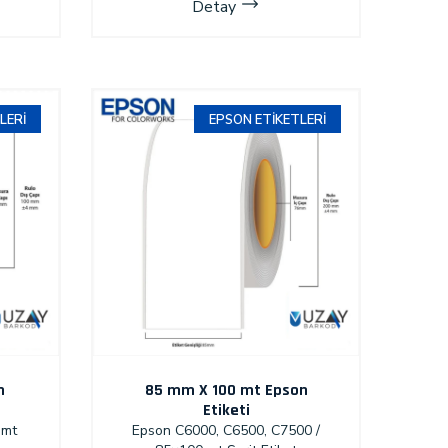
Detay
LERI
EPSON ETIKETLERI
n
85 mm X 100 mt Epson
Etiketi
 mt
Epson C6000, C6500, C7500 /