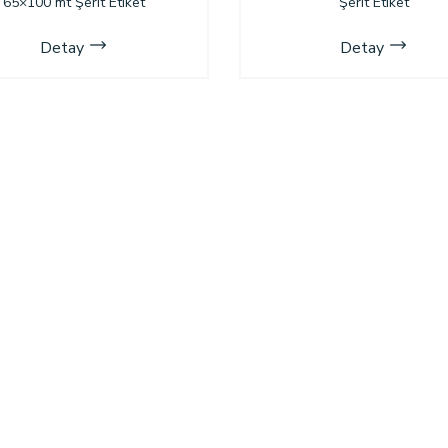
65×100 mt Şerit Etiket
Şerit Etiket
Detay
Detay