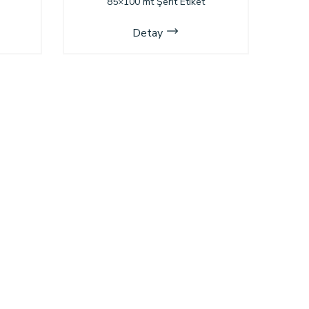
85×100 mt Şerit Etiket
Detay