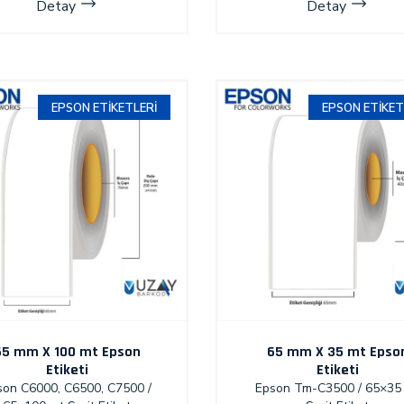
Detay
Detay
EPSON ETIKETLERI
EPSON ETIKET
65 mm X 100 mt Epson
65 mm X 35 mt Epso
Etiketi
Etiketi
son C6000, C6500, C7500 /
Epson Tm-C3500 / 65×35